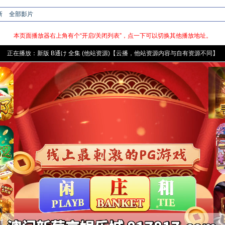
新
全部影片
本页面播放器右上角有个“开启/关闭列表”，点一下可以切换其他播放地址。
正在播放：
新版
B通け 全集 (他站资源)【云播，他站资源内容与自有资源不同】