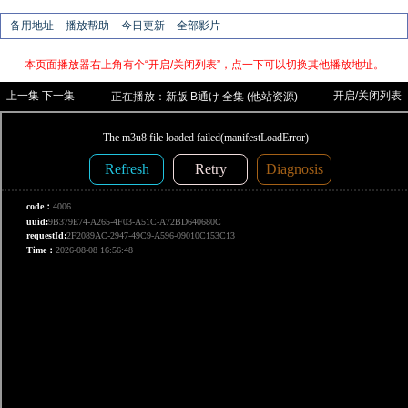
备用地址
播放帮助
今日更新
全部影片
本页面播放器右上角有个“开启/关闭列表”，点一下可以切换其他播放地址。
上一集
下一集
开启/关闭列表
正在播放：
新版
B通け 全集 (他站资源)
【云播，自有资源不能看的试试他站资
源】